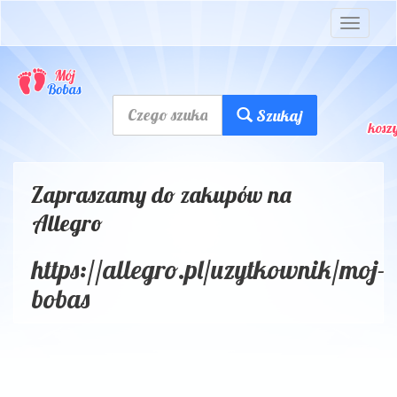
Toggle
navigat
Szukaj
koszy
Zapraszamy do zakupów na
Allegro
https://allegro.pl/uzytkownik/moj-
bobas